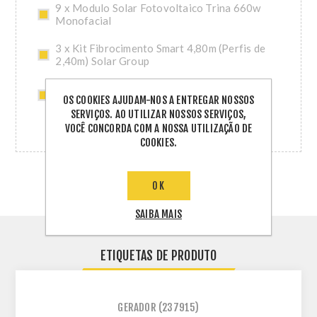
9 x Modulo Solar Fotovoltaico Trina 660w
Monofacial
3 x Kit Fibrocimento Smart 4,80m (Perfis de
2,40m) Solar Group
3 x Acessorio Fibrocimento Smart 2,40m
OS COOKIES AJUDAM-NOS A ENTREGAR NOSSOS
Solar Group
SERVIÇOS. AO UTILIZAR NOSSOS SERVIÇOS,
VOCÊ CONCORDA COM A NOSSA UTILIZAÇÃO DE
COOKIES.
OK
SAIBA MAIS
ETIQUETAS DE PRODUTO
GERADOR
(237915)