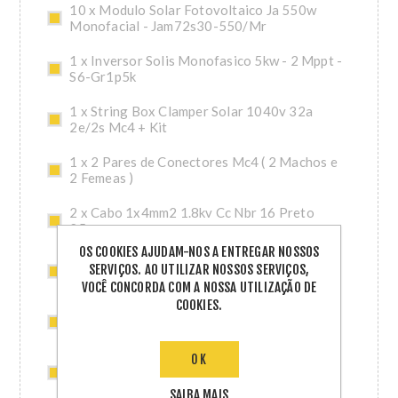
10 x Modulo Solar Fotovoltaico Ja 550w
Monofacial - Jam72s30-550/Mr
1 x Inversor Solis Monofasico 5kw - 2 Mppt -
S6-Gr1p5k
1 x String Box Clamper Solar 1040v 32a
2e/2s Mc4 + Kit
1 x 2 Pares de Conectores Mc4 ( 2 Machos e
2 Femeas )
2 x Cabo 1x4mm2 1.8kv Cc Nbr 16 Preto
25m
OS COOKIES AJUDAM-NOS A ENTREGAR NOSSOS
2 x Cabo 1x4mm2 1.8kv Cc Nbr 16 Vermelho
SERVIÇOS. AO UTILIZAR NOSSOS SERVIÇOS,
25m
VOCÊ CONCORDA COM A NOSSA UTILIZAÇÃO DE
COOKIES.
3 x Kit Ceramico Smart 4,80m (Perfis 2,40m)
Solar Group
OK
3 x Acessorio Ceramico Smart 2,40m Solar
Group
SAIBA MAIS