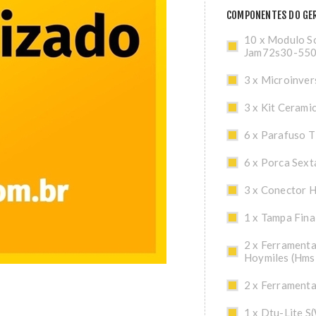
COMPONENTES DO GER
10 x Modulo So
Jam72s30-55
3 x Microinve
3 x Kit Cerami
6 x Parafuso 
6 x Porca Sex
3 x Conector 
1 x Tampa Fina
2 x Ferrament
Hoymiles (Hms
2 x Ferrament
1 x Dtu-Lite S