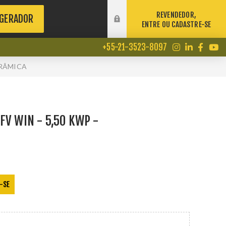
REVENDEDOR,
 GERADOR
ENTRE OU CADASTRE-SE
+55-21-3523-8097
ERÂMICA
FV WIN - 5,50 KWP -
-SE