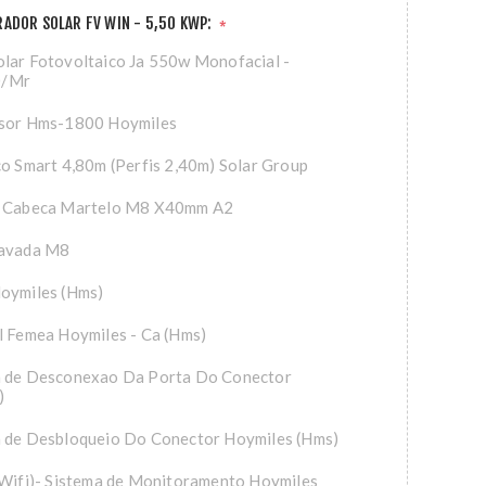
ADOR SOLAR FV WIN - 5,50 KWP:
*
lar Fotovoltaico Ja 550w Monofacial -
0/Mr
rsor Hms-1800 Hoymiles
co Smart 4,80m (Perfis 2,40m) Solar Group
T Cabeca Martelo M8 X40mm A2
tavada M8
Hoymiles (Hms)
l Femea Hoymiles - Ca (Hms)
a de Desconexao Da Porta Do Conector
)
a de Desbloqueio Do Conector Hoymiles (Hms)
(Wifi)- Sistema de Monitoramento Hoymiles