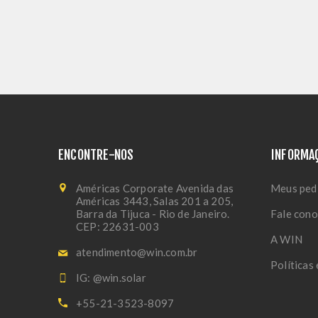
ENCONTRE-NOS
INFORMA
Américas Corporate Avenida das
Meus ped
Américas 3443, Salas 201 a 205,
Barra da Tijuca - Rio de Janeiro.
Fale con
CEP: 22631-003
A WIN
atendimento@win.com.br
Políticas
IG: @win.solar
+55-21-3523-8097