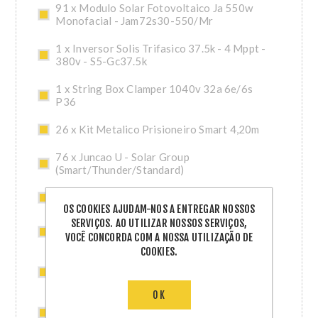
91 x Modulo Solar Fotovoltaico Ja 550w
Monofacial - Jam72s30-550/Mr
1 x Inversor Solis Trifasico 37.5k - 4 Mppt -
380v - S5-Gc37.5k
1 x String Box Clamper 1040v 32a 6e/6s
P36
26 x Kit Metalico Prisioneiro Smart 4,20m
76 x Juncao U - Solar Group
(Smart/Thunder/Standard)
26 x Acessorio Metalico Smart 4,20m
OS COOKIES AJUDAM-NOS A ENTREGAR NOSSOS
SERVIÇOS. AO UTILIZAR NOSSOS SERVIÇOS,
3 x Cabo 1x6mm2 1.8kv Cc Nbr 16 Vermelho
VOCÊ CONCORDA COM A NOSSA UTILIZAÇÃO DE
Pc Bobina 100m
COOKIES.
3 x Cabo 1x6mm2 1.8kv Cc Nbr 16 Preto Pc
Bobina 100m
OK
15 x 2 Pares de Conectores Mc4 ( 2 Machos