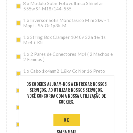
8 x Modulo Solar Fotovoltaico Shinefar
555w Sf-M18/144-555
1 x Inversor Solis Monofasico Mini 3kw - 1
Mppt - S6-Gr1p3k-M
1 x String Box Clamper 1040v 32a 1e/1s
Mc4 + Kit
1 x 2 Pares de Conectores Mc4 ( 2 Machos e
2 Femeas )
1 x Cabo 1x4mm2 1.8kv Cc Nbr 16 Preto
25m
OS COOKIES AJUDAM-NOS A ENTREGAR NOSSOS
1 x Cabo 1x4mm2 1.8kv Cc Nbr 16 Vermelho
SERVIÇOS. AO UTILIZAR NOSSOS SERVIÇOS,
25m
VOCÊ CONCORDA COM A NOSSA UTILIZAÇÃO DE
COOKIES.
2 x Kit Ceramico Smart 4,80m (Perfis 2,40m)
Solar Group
OK
2 x Acessorio Ceramico Smart 2,40m Solar
Group
SAIBA MAIS