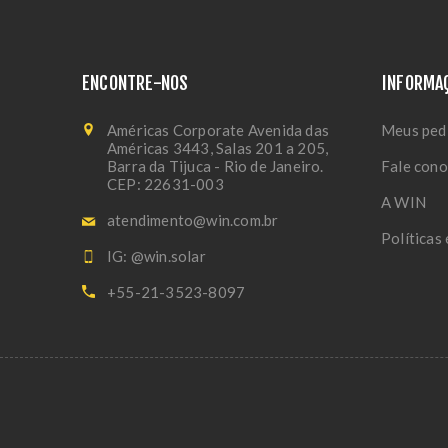
ENCONTRE-NOS
INFORMA
Américas Corporate Avenida das
Meus ped
Américas 3443, Salas 201 a 205,
Barra da Tijuca - Rio de Janeiro.
Fale con
CEP: 22631-003
A WIN
atendimento@win.com.br
Políticas
IG: @win.solar
+55-21-3523-8097