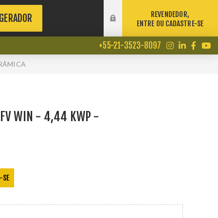
REVENDEDOR,
 GERADOR
ENTRE OU CADASTRE-SE
+55-21-3523-8097
ERÂMICA
FV WIN - 4,44 KWP -
-SE