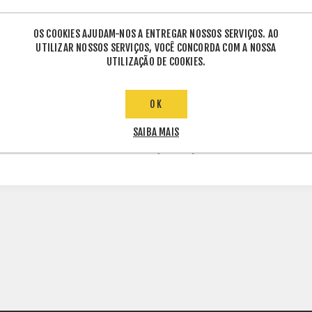
OS COOKIES AJUDAM-NOS A ENTREGAR NOSSOS SERVIÇOS. AO
UTILIZAR NOSSOS SERVIÇOS, VOCÊ CONCORDA COM A NOSSA
UTILIZAÇÃO DE COOKIES.
ETIQUETAS DE PRODUTO
OK
SAIBA MAIS
GERADOR
(237915)