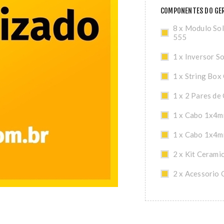
COMPONENTES DO GER
8 x Modulo So
555
1 x Inversor S
1 x String Box
1 x 2 Pares de
1 x Cabo 1x4m
1 x Cabo 1x4m
2 x Kit Cerami
2 x Acessorio 