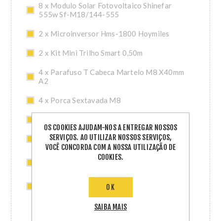
8 x Modulo Solar Fotovoltaico Shinefar
555w Sf-M18/144-555
2 x Microinversor Hms-1800 Hoymiles
2 x Kit Mini Trilho Smart 0,50m
4 x Parafuso T Cabeca Martelo M8 X40mm
A2
4 x Porca Sextavada M8
2 x Conector Hoymiles (Hms)
OS COOKIES AJUDAM-NOS A ENTREGAR NOSSOS
SERVIÇOS. AO UTILIZAR NOSSOS SERVIÇOS,
1 x Tampa Final Femea Hoymiles - Ca (Hms)
VOCÊ CONCORDA COM A NOSSA UTILIZAÇÃO DE
COOKIES.
1 x Dtu-Lite S(Wifi)- Sistema de
Monitoramento Hoymiles
2 x Acessorio Mini Trilho Smart Solar Group
OK
SAIBA MAIS