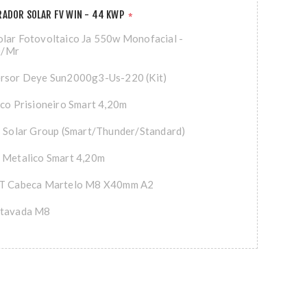
RADOR SOLAR FV WIN - 44 KWP
*
lar Fotovoltaico Ja 550w Monofacial -
0/Mr
ersor Deye Sun2000g3-Us-220 (Kit)
ico Prisioneiro Smart 4,20m
- Solar Group (Smart/Thunder/Standard)
 Metalico Smart 4,20m
 T Cabeca Martelo M8 X40mm A2
xtavada M8