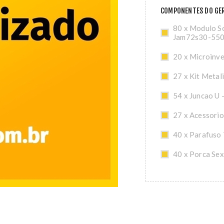
COMPONENTES DO GE
80 x Modulo So
Jam72s30-55
20 x Microinv
27 x Kit Metal
54 x Juncao U 
27 x Acessorio
40 x Parafuso
40 x Porca Se