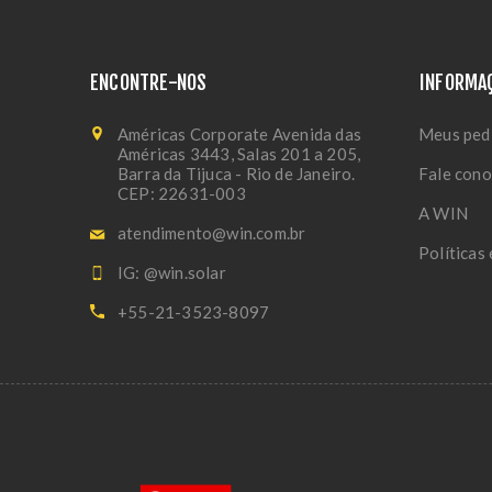
ENCONTRE-NOS
INFORMA
Américas Corporate Avenida das
Meus ped
Américas 3443, Salas 201 a 205,
Barra da Tijuca - Rio de Janeiro.
Fale con
CEP: 22631-003
A WIN
atendimento@win.com.br
Políticas
IG: @win.solar
+55-21-3523-8097