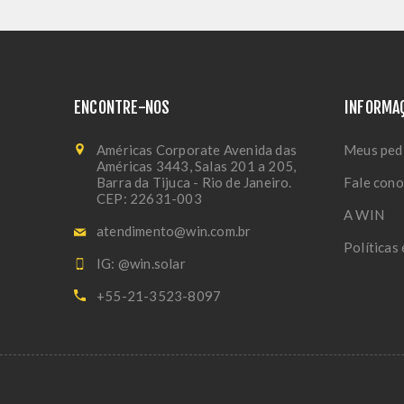
ENCONTRE-NOS
INFORMA
Américas Corporate Avenida das
Meus ped
Américas 3443, Salas 201 a 205,
Barra da Tijuca - Rio de Janeiro.
Fale con
CEP: 22631-003
A WIN
atendimento@win.com.br
Políticas
IG: @win.solar
+55-21-3523-8097