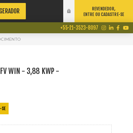
REVENDEDOR,
 GERADOR
ENTRE OU CADASTRE-SE
+55-21-3523-8097
ROCIMENTO
FV WIN - 3,88 KWP -
-SE