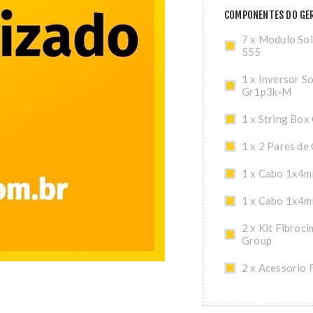
COMPONENTES DO GER
7 x Modulo So
555
1 x Inversor S
Gr1p3k-M
1 x String Box
1 x 2 Pares de
1 x Cabo 1x4m
1 x Cabo 1x4m
2 x Kit Fibroc
Group
2 x Acessorio 