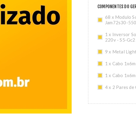
COMPONENTES DO GER
68 x Modulo So
Jam72s30-55
1 x Inversor S
220v - S5-Gc2
9 x Metal Ligh
1 x Cabo 1x6m
1 x Cabo 1x6m
4 x 2 Pares de