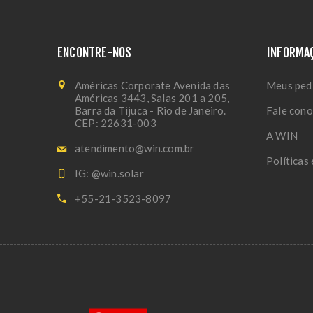
ENCONTRE-NOS
INFORMA
Américas Corporate Avenida das
Meus ped
Américas 3443, Salas 201 a 205,
Barra da Tijuca - Rio de Janeiro.
Fale con
CEP: 22631-003
A WIN
atendimento@win.com.br
Políticas
IG: @win.solar
+55-21-3523-8097