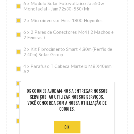
6 x Modulo Solar Fotovoltaico Ja 550w
Monofacial - Jam72s30-550/Mr
2 x Microinversor Hms-1800 Hoymiles
6 x 2 Pares de Conectores Mc4 ( 2 Machos e
2 Femeas )
2 x Kit Fibrocimento Smart 4,80m (Perfis de
2,40m) Solar Group
4 x Parafuso T Cabeca Martelo M8 X40mm
A2
4 x Porca Sextavada M8
OS COOKIES AJUDAM-NOS A ENTREGAR NOSSOS
2 x Conector Hoymiles (Hms)
SERVIÇOS. AO UTILIZAR NOSSOS SERVIÇOS,
VOCÊ CONCORDA COM A NOSSA UTILIZAÇÃO DE
1 x Tampa Final Femea Hoymiles - Ca (Hms)
COOKIES.
2 x Acessorio Fibrocimento Smart 2,40m
Solar Group
OK