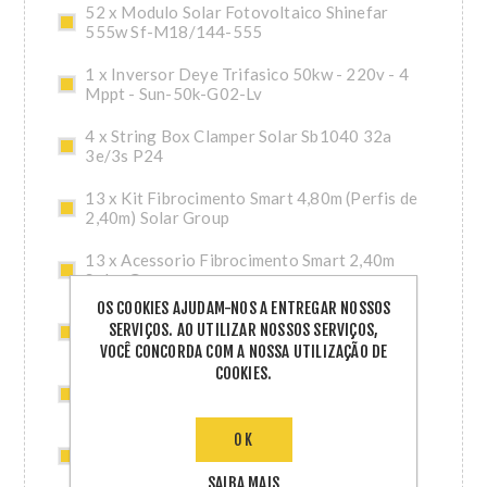
52 x Modulo Solar Fotovoltaico Shinefar
555w Sf-M18/144-555
1 x Inversor Deye Trifasico 50kw - 220v - 4
Mppt - Sun-50k-G02-Lv
4 x String Box Clamper Solar Sb1040 32a
3e/3s P24
13 x Kit Fibrocimento Smart 4,80m (Perfis de
2,40m) Solar Group
13 x Acessorio Fibrocimento Smart 2,40m
Solar Group
OS COOKIES AJUDAM-NOS A ENTREGAR NOSSOS
2 x Cabo 1x6mm2 1.8kv Cc Nbr 16 Preto Pc
SERVIÇOS. AO UTILIZAR NOSSOS SERVIÇOS,
Bobina 100m
VOCÊ CONCORDA COM A NOSSA UTILIZAÇÃO DE
COOKIES.
2 x Cabo 1x6mm2 1.8kv Cc Nbr 16 Vermelho
Pc Bobina 100m
OK
3 x 2 Pares de Conectores Mc4 ( 2 Machos e
2 Femeas )
SAIBA MAIS