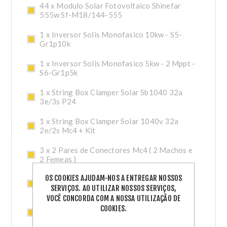
44 x Modulo Solar Fotovoltaico Shinefar
555w Sf-M18/144-555
1 x Inversor Solis Monofasico 10kw - S5-
Gr1p10k
1 x Inversor Solis Monofasico 5kw - 2 Mppt -
S6-Gr1p5k
1 x String Box Clamper Solar Sb1040 32a
3e/3s P24
1 x String Box Clamper Solar 1040v 32a
2e/2s Mc4 + Kit
3 x 2 Pares de Conectores Mc4 ( 2 Machos e
2 Femeas )
OS COOKIES AJUDAM-NOS A ENTREGAR NOSSOS
1 x Cabo 1x6mm2 1.8kv Cc Nbr 16 Preto Pc
SERVIÇOS. AO UTILIZAR NOSSOS SERVIÇOS,
Bobina 100m
VOCÊ CONCORDA COM A NOSSA UTILIZAÇÃO DE
1 x Cabo 1x6mm2 1.8kv Cc Nbr 16 Vermelho
COOKIES.
Pc Bobina 100m