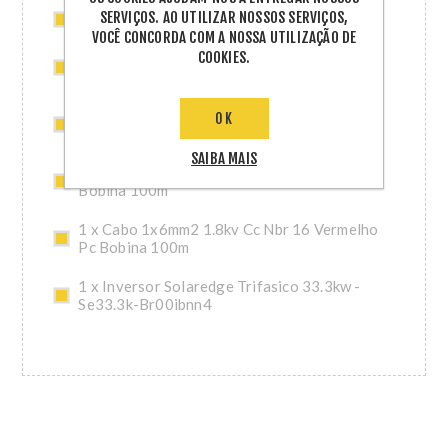
SERVIÇOS. AO UTILIZAR NOSSOS SERVIÇOS,
40 x Porca Sextavada M8
VOCÊ CONCORDA COM A NOSSA UTILIZAÇÃO DE
COOKIES.
11 x Acessorio Fibrocimento Smart 2,40m
Solar Group
38 x Otimizador de Potencia Solaredge -
OK
P605w - P605-4rm4mbn
SAIBA MAIS
1 x Cabo 1x6mm2 1.8kv Cc Nbr 16 Preto Pc
Bobina 100m
1 x Cabo 1x6mm2 1.8kv Cc Nbr 16 Vermelho
Pc Bobina 100m
1 x Inversor Solaredge Trifasico 33.3kw -
Se33.3k-Br00ibnn4