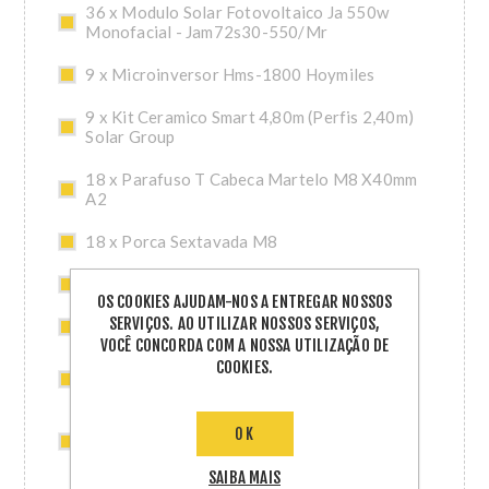
36 x Modulo Solar Fotovoltaico Ja 550w
Monofacial - Jam72s30-550/Mr
9 x Microinversor Hms-1800 Hoymiles
9 x Kit Ceramico Smart 4,80m (Perfis 2,40m)
Solar Group
18 x Parafuso T Cabeca Martelo M8 X40mm
A2
18 x Porca Sextavada M8
9 x Conector Hoymiles (Hms)
OS COOKIES AJUDAM-NOS A ENTREGAR NOSSOS
SERVIÇOS. AO UTILIZAR NOSSOS SERVIÇOS,
3 x Tampa Final Femea Hoymiles - Ca (Hms)
VOCÊ CONCORDA COM A NOSSA UTILIZAÇÃO DE
COOKIES.
1 x Dtu-Lite S(Wifi)- Sistema de
Monitoramento Hoymiles
9 x Acessorio Ceramico Smart 2,40m Solar
OK
Group
SAIBA MAIS