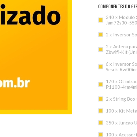
COMPONENTES DO GER
340 x Modulo S
Jam72s30-55
2 x Inversor S
2 x Antena par
Zbwifi-Kit (Un
6 x Inversor S
Sesuk-Rw00in
170 x Otimiza
P1100-4rm4m
2 x String Bo
100 x Kit Meta
350 x Juncao U
100 x Acessor