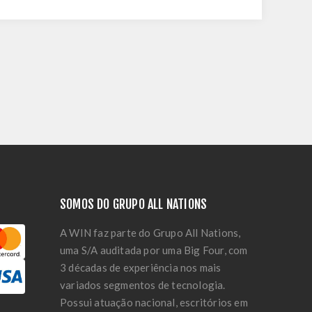
SOMOS DO GRUPO ALL NATIONS
A WIN faz parte do Grupo All Nations,
uma S/A auditada por uma Big Four, com
3 décadas de experiência nos mais
variados segmentos de tecnologia.
Possui atuação nacional, escritórios em