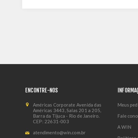
ENCONTRE-NOS
INFORMA
Américas Corporate Avenida das
Meus ped
Américas 3443, Salas 201 a 205,
Barra da Tijuca - Rio de Janeiro.
Fale con
CEP: 22631-003
A WIN
atendimento@win.com.br