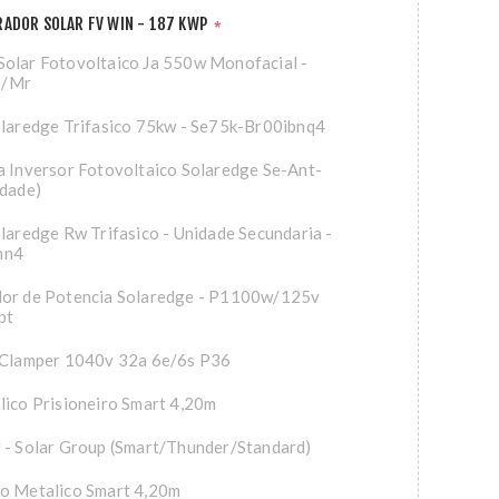
ADOR SOLAR FV WIN - 187 KWP
*
olar Fotovoltaico Ja 550w Monofacial -
0/Mr
olaredge Trifasico 75kw - Se75k-Br00ibnq4
a Inversor Fotovoltaico Solaredge Se-Ant-
idade)
olaredge Rw Trifasico - Unidade Secundaria -
nn4
dor de Potencia Solaredge - P1100w/125v
bt
x Clamper 1040v 32a 6e/6s P36
lico Prisioneiro Smart 4,20m
 - Solar Group (Smart/Thunder/Standard)
io Metalico Smart 4,20m