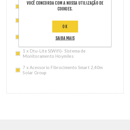
VOCÊ CONCORDA COM A NOSSA UTILIZAÇÃO DE
3 x Tampa Final Femea Hoymiles - Ca (Hms)
COOKIES.
5 x Ferramenta de Desconexao Da Porta Do
Conector Hoymiles (Hms)
OK
5 x Ferramenta de Desbloqueio Do Conector
SAIBA MAIS
Hoymiles (Hms)
1 x Dtu-Lite S(Wifi)- Sistema de
Monitoramento Hoymiles
7 x Acessorio Fibrocimento Smart 2,40m
Solar Group