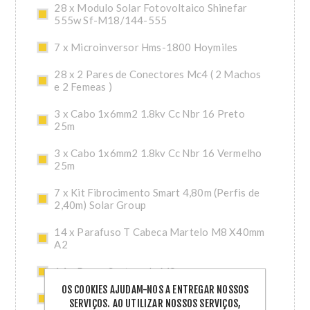
28 x Modulo Solar Fotovoltaico Shinefar
555w Sf-M18/144-555
7 x Microinversor Hms-1800 Hoymiles
28 x 2 Pares de Conectores Mc4 ( 2 Machos
e 2 Femeas )
3 x Cabo 1x6mm2 1.8kv Cc Nbr 16 Preto
25m
3 x Cabo 1x6mm2 1.8kv Cc Nbr 16 Vermelho
25m
7 x Kit Fibrocimento Smart 4,80m (Perfis de
2,40m) Solar Group
14 x Parafuso T Cabeca Martelo M8 X40mm
A2
14 x Porca Sextavada M8
OS COOKIES AJUDAM-NOS A ENTREGAR NOSSOS
7 x Conector Hoymiles (Hms)
SERVIÇOS. AO UTILIZAR NOSSOS SERVIÇOS,