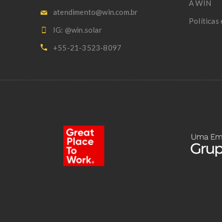
A WIN
atendimento@win.com.br
Políticas
IG: @win.solar
+55-21-3523-8097