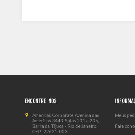
ENCONTRE-NOS
INFORMA
Américas Corporate Avenida das
Meus ped
Américas 3443, Salas 201 a 205,
Barra da Tijuca - Rio de Janeiro.
Fale con
CEP: 22631-003