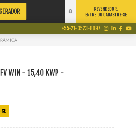
REVENDEDOR,
 GERADOR
ENTRE OU CADASTRE-SE
+55-21-3523-8097
CERÂMICA
FV WIN - 15,40 KWP -
-SE