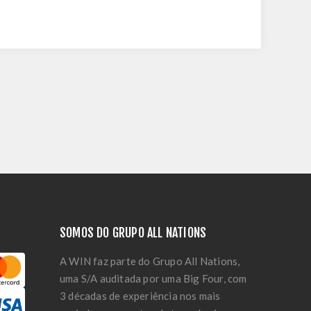
SOMOS DO GRUPO ALL NATIONS
A WIN faz parte do Grupo All Nations,
uma S/A auditada por uma Big Four, com
3 décadas de experiência nos mais