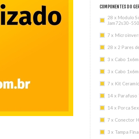
COMPONENTES DO GER
28 x Modulo So
Jam72s30-55
7 x Microinve
28 x 2 Pares d
3 x Cabo 1x6m
3 x Cabo 1x6m
7 x Kit Cerami
14 x Parafuso
14 x Porca Se
7 x Conector 
3 x Tampa Fina