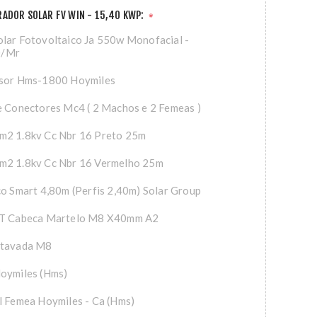
ADOR SOLAR FV WIN - 15,40 KWP:
*
lar Fotovoltaico Ja 550w Monofacial -
0/Mr
rsor Hms-1800 Hoymiles
e Conectores Mc4 ( 2 Machos e 2 Femeas )
m2 1.8kv Cc Nbr 16 Preto 25m
m2 1.8kv Cc Nbr 16 Vermelho 25m
co Smart 4,80m (Perfis 2,40m) Solar Group
 T Cabeca Martelo M8 X40mm A2
xtavada M8
Hoymiles (Hms)
l Femea Hoymiles - Ca (Hms)