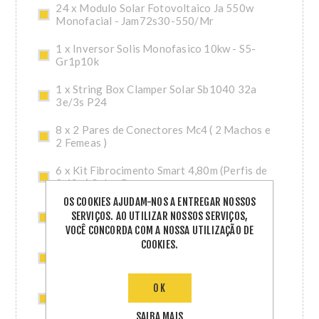
24 x Modulo Solar Fotovoltaico Ja 550w
Monofacial - Jam72s30-550/Mr
1 x Inversor Solis Monofasico 10kw - S5-
Gr1p10k
1 x String Box Clamper Solar Sb1040 32a
3e/3s P24
8 x 2 Pares de Conectores Mc4 ( 2 Machos e
2 Femeas )
6 x Kit Fibrocimento Smart 4,80m (Perfis de
2,40m) Solar Group
OS COOKIES AJUDAM-NOS A ENTREGAR NOSSOS
6 x Acessorio Fibrocimento Smart 2,40m
SERVIÇOS. AO UTILIZAR NOSSOS SERVIÇOS,
Solar Group
VOCÊ CONCORDA COM A NOSSA UTILIZAÇÃO DE
COOKIES.
1 x Cabo 1x6mm2 1.8kv Cc Nbr 16 Preto Pc
Bobina 200m
OK
1 x Cabo 1x6mm2 1.8kv Cc Nbr 16 Vermelho
Pc Bobina 200m
SAIBA MAIS