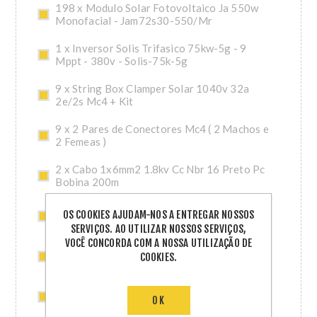
198 x Modulo Solar Fotovoltaico Ja 550w
Monofacial - Jam72s30-550/Mr
1 x Inversor Solis Trifasico 75kw-5g - 9
Mppt - 380v - Solis-75k-5g
9 x String Box Clamper Solar 1040v 32a
2e/2s Mc4 + Kit
9 x 2 Pares de Conectores Mc4 ( 2 Machos e
2 Femeas )
2 x Cabo 1x6mm2 1.8kv Cc Nbr 16 Preto Pc
Bobina 200m
2 x Cabo 1x6mm2 1.8kv Cc Nbr 16 Vermelho
OS COOKIES AJUDAM-NOS A ENTREGAR NOSSOS
Pc Bobina 200m
SERVIÇOS. AO UTILIZAR NOSSOS SERVIÇOS,
VOCÊ CONCORDA COM A NOSSA UTILIZAÇÃO DE
2 x Cabo 1x6mm2 1.8kv Cc Nbr 16 Preto
COOKIES.
25m
2 x Cabo 1x6mm2 1.8kv Cc Nbr 16 Vermelho
OK
25m