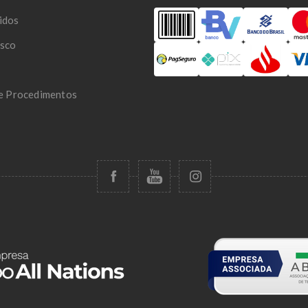
idos
osco
 e Procedimentos