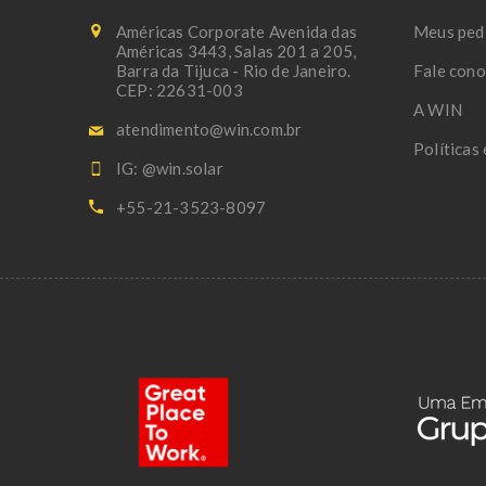
Américas Corporate Avenida das
Meus ped
Américas 3443, Salas 201 a 205,
Barra da Tijuca - Rio de Janeiro.
Fale con
CEP: 22631-003
A WIN
atendimento@win.com.br
Políticas
IG: @win.solar
+55-21-3523-8097