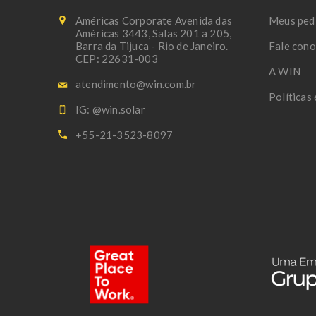
Américas Corporate Avenida das
Meus ped
Américas 3443, Salas 201 a 205,
Barra da Tijuca - Rio de Janeiro.
Fale con
CEP: 22631-003
A WIN
atendimento@win.com.br
Políticas
IG: @win.solar
+55-21-3523-8097