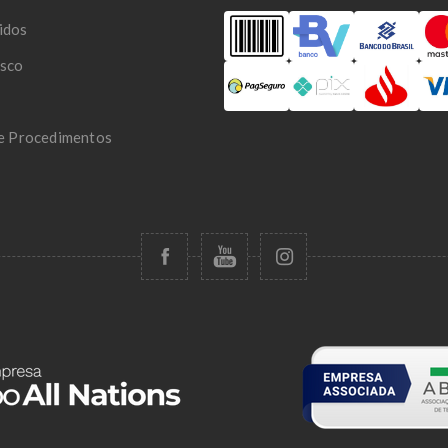
idos
osco
 e Procedimentos