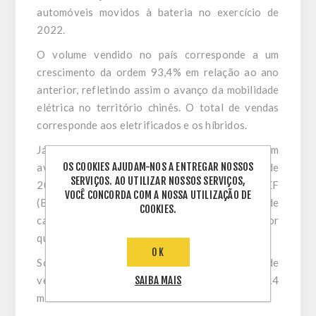
automóveis movidos à bateria no exercício de
2022.
O volume vendido no país corresponde a um
crescimento da ordem 93,4% em relação ao ano
anterior, refletindo assim o avanço da mobilidade
elétrica no território chinês. O total de vendas
corresponde aos eletrificados e os híbridos.
Já a produção de veículos elétricos apresentou um
OS COOKIES AJUDAM-NOS A ENTREGAR NOSSOS
avanço de 96,9% na China em relação ao ano de
SERVIÇOS. AO UTILIZAR NOSSOS SERVIÇOS,
2021. Segundo levantamento da BloombergNEF
VOCÊ CONCORDA COM A NOSSA UTILIZAÇÃO DE
(BNEF), os chineses são o maior mercado de
COOKIES.
carros eletrificados do mundo, respondendo por
quase metade da frota global.
OK
Somente em dezembro, a produção e vendas de
veículos elétricos no território chinês foi de 814
SAIBA MAIS
mil unidades.