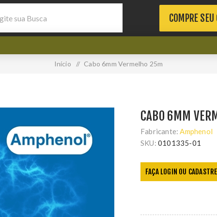
COMPRE SEU
Início
/
Cabo 6mm Vermelho 25m
CABO 6MM VER
Fabricante:
Amphenol
SKU:
0101335-01
FAÇA LOGIN OU CADASTRE