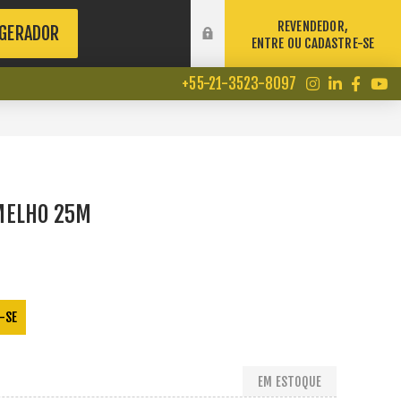
REVENDEDOR,
 GERADOR
ENTRE OU CADASTRE-SE
+55-21-3523-8097
MELHO 25M
-SE
EM ESTOQUE