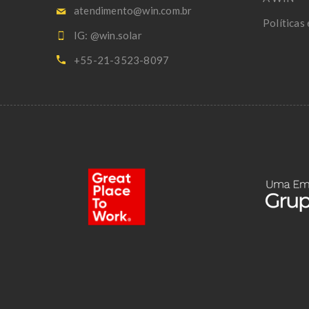
atendimento@win.com.br
Políticas
IG: @win.solar
+55-21-3523-8097