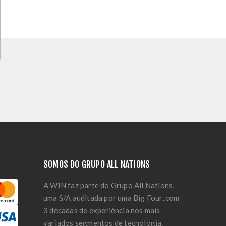
SOMOS DO GRUPO ALL NATIONS
A WIN faz parte do Grupo All Nations,
uma S/A auditada por uma Big Four, com
3 décadas de experiência nos mais
variados segmentos de tecnologia.