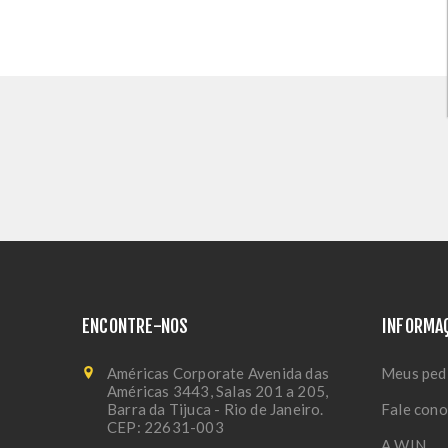
ENCONTRE-NOS
INFORMA
Américas Corporate Avenida das
Meus ped
Américas 3443, Salas 201 a 205,
Barra da Tijuca - Rio de Janeiro.
Fale con
CEP: 22631-003
A WIN