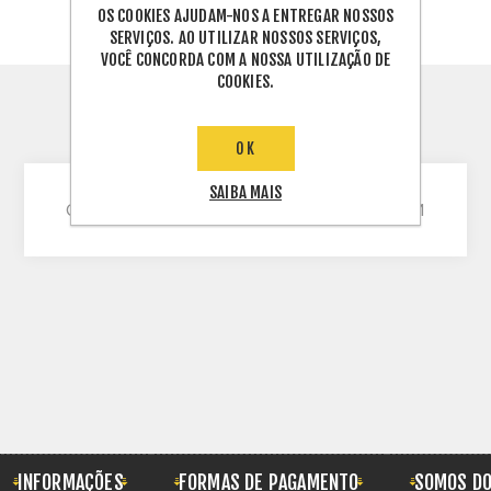
OS COOKIES AJUDAM-NOS A ENTREGAR NOSSOS
SERVIÇOS. AO UTILIZAR NOSSOS SERVIÇOS,
VOCÊ CONCORDA COM A NOSSA UTILIZAÇÃO DE
COOKIES.
INFORMAÇÕES TÉCNICAS
OK
SAIBA MAIS
CABO 1X6MM2 1.8KV CC NBR 16 PRETO 25M
INFORMAÇÕES
FORMAS DE PAGAMENTO
SOMOS DO