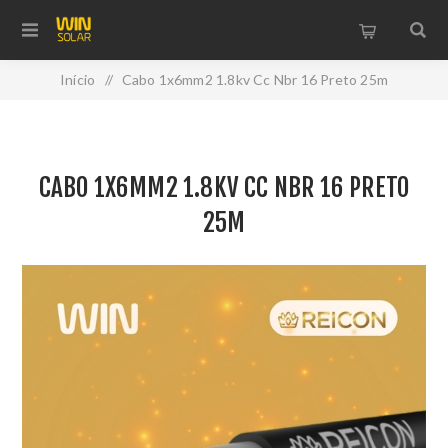
Início
/
Cabo 1x6mm2 1.8kv Cc Nbr 16 Preto 25m
CABO 1X6MM2 1.8KV CC NBR 16 PRETO
25M