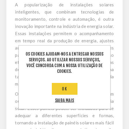
A popularização de instalações solares
inteligentes, que combinam tecnologias de
monitoramento, controle e automação, é outra
inovação importante na indústria de energia solar.
Essas instalações permitem o acompanhamento
em tempo real da produção de energia, ajustes
automáticos da orientação dos painéis solares
OS COOKIES AJUDAM-NOS A ENTREGAR NOSSOS
para maximizar a captura de luz solar e o uso
SERVIÇOS. AO UTILIZAR NOSSOS SERVIÇOS,
eficiente da energia armazenada. As tecnologias
VOCÊ CONCORDA COM A NOSSA UTILIZAÇÃO DE
de inteligência artificial e aprendizado de máquina
COOKIES.
também estão sendo usadas para melhorar ainda
mais a eficiência da geração de energia solar.
OK
Os painéis solares flexíveis e finos representam
SAIBA MAIS
outra inovação importante na indústria de energia
solar. Esses painéis podem ser moldados para se
adequar a diferentes superfícies e formas,
tornando a instalação de painéis solares mais fácil