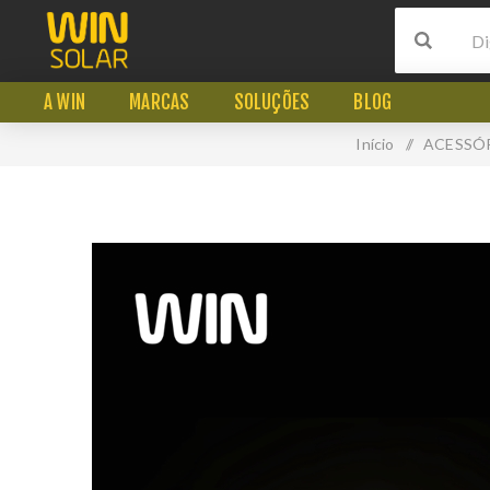
A WIN
MARCAS
SOLUÇÕES
BLOG
Início
/
ACESSÓ