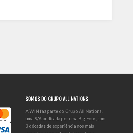
SOMOS DO GRUPO ALL NATIONS
A WIN faz parte do Grupo All Nations,
uma S/A auditada por uma Big Four, com
3 décadas de experiência nos mais