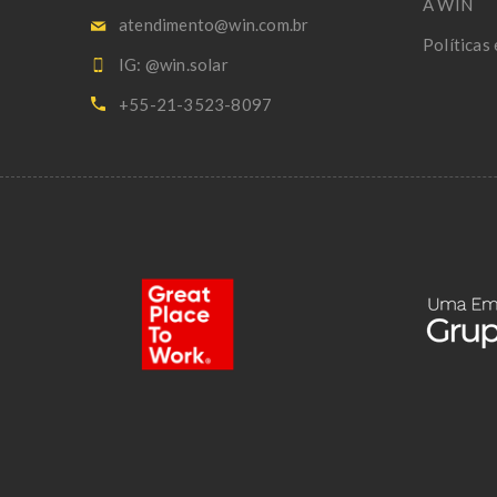
A WIN
atendimento@win.com.br
Políticas
IG: @win.solar
+55-21-3523-8097