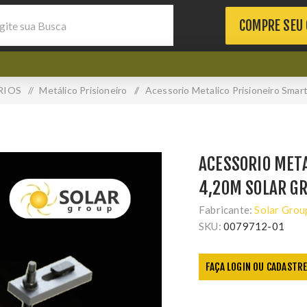
COMPRE SEU
RIOS
/
Metálico Prisioneiro
/
Acessorio Metalico Prisioneiro Smar
ACESSORIO META
4,20M SOLAR G
Fabricante:
Solar Grou
SKU:
0079712-01
FAÇA LOGIN OU CADASTRE