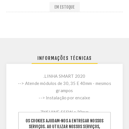
EM ESTOQUE
INFORMAÇÕES TÉCNICAS
.LINHA SMART 2020
--> Atende módulos de 30, 35 E 40mm - mesmos
grampos
--> Instalação por encaixe
ZNSHINE 555W = 30mm
SHINEFAR 555W = 35mm
OS COOKIES AJUDAM-NOS A ENTREGAR NOSSOS
SERVIÇOS. AO UTILIZAR NOSSOS SERVIÇOS,
JA SOLAR 550W = 35 mm