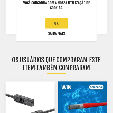
VOCÊ CONCORDA COM A NOSSA UTILIZAÇÃO DE
JA SOLAR 540W = 35 mm
COOKIES.
JA SOLAR 455W = 35 mm
CANADIAN 450W = 40mm
CANADIAN 455W = 40mm
OK
SAIBA MAIS
OS USUÁRIOS QUE COMPRARAM ESTE
ITEM TAMBÉM COMPRARAM